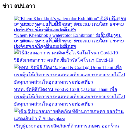
ข่าว สปป.ลาว
“Khem Khenkhok’s watercolor Exhibition" ຂໍເຊິນຊົມງານ
ວາງສະແດງພາບແຕ້ມສີນໍ້າຂອງ ທ່ານເຂມ ເຄນໂຄກ ອາຈານ
ປະຈຳສາຂາວິຊາສິນລະປະສຶກສາ
วิธีสังเกตอาการ คนติดเชื้อไวรัสโคโรนา Covid-19
ททท. จัดพิธีเปิดงาน Food & Craft @ Udon Thani เพื่อ
กระตุ้นให้เกิดการกระแสท่องเที่ยวและกระจายรายได้ไป
ยังทุกภาคส่วนในอุตสาหกรรมท่องเที่ยว
เชิญผู้ประกอบการผลิตภัณฑ์ด้านการเกษตร ออกร้าน