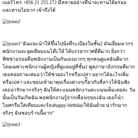
เบอร์โทร +856 21 255 272 มีหลายอย่างที่น่าจะทานได้อร่อย
และทานไม่ยาก เข้าถึงได้
"ฉันแนะนำให้ขึ้นไปนั่งที่ระเบียงในชั้น2 มันเยี่ยมมากๆ
พนักงานจะจุดเทียนบนโต๊ะให้ ได้บรรยากาศที่ดีมาก ยิ่งกว่า
พิซซ่าอร่อยคือพนักงานเป็นกันเองมากๆ ทุกคนดูแลฉันดีมาก
โดยเฉพาะพนักงานผู้หญิงที่ดูแลอยู่ที่ชั้น2 พูดภาษาอังกฤษดีมาก
เธอคอยถามเสมอว่าให้ช่วยอะไรหรือเปล่า อยากได้อะไรเพิ่ม
หรือเปล่า และชอบเข้ามาคุยเรื่องต่างๆเกี่ียวกับที่ลาวให้ฉันฟัง
เธอน่ารักมากจริงๆ ฉันให้คะแนนพนักงานคะแนนเต็มเลยล่ะ วัน
นั้นเป็นวันเกิดฉัน พอพนักงานรู้จากเพื่อนๆของฉัน เธอก็นำ
ไอศกรีมใส่เทียนและร้องhappy birthdayให้ฉันด้วย น่ารักมาก
จริงๆ ฉันชอบร้านนี้มาก"